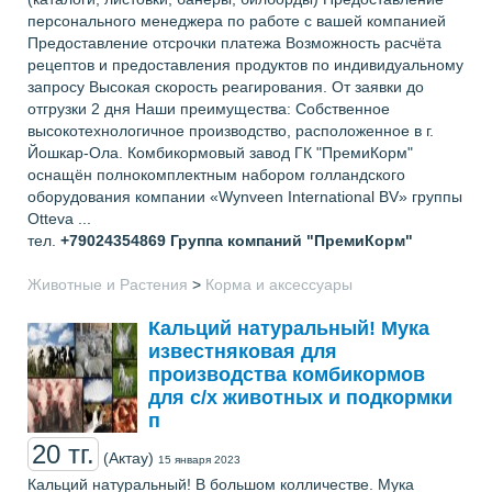
персонального менеджера по работе с вашей компанией
Предоставление отсрочки платежа Возможность расчёта
рецептов и предоставления продуктов по индивидуальному
запросу Высокая скорость реагирования. От заявки до
отгрузки 2 дня Наши преимущества: Собственное
высокотехнологичное производство, расположенное в г.
Йошкар-Ола. Комбикормовый завод ГК "ПремиКорм"
оснащён полнокомплектным набором голландского
оборудования компании «Wynveen International BV» группы
Otteva ...
тел.
+79024354869
Группа компаний "ПремиКорм"
Животные и Растения
>
Корма и аксессуары
Кальций натуральный! Мука
известняковая для
производства комбикормов
для с/х животных и подкормки
п
20 тг.
(Актау)
15 января 2023
Кальций натуральный! В большом колличестве. Мука