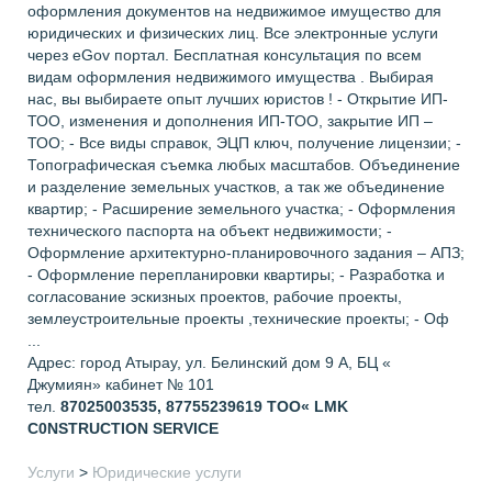
оформления документов на недвижимое имущество для
юридических и физических лиц. Все электронные услуги
через еGov портал. Бесплатная консультация по всем
видам оформления недвижимого имущества . Выбирая
нас, вы выбираете опыт лучших юристов ! - Открытие ИП-
ТОО, изменения и дополнения ИП-ТОО, закрытие ИП –
ТОО; - Все виды справок, ЭЦП ключ, получение лицензии; -
Топографическая съемка любых масштабов. Объединение
и разделение земельных участков, а так же объединение
квартир; - Расширение земельного участка; - Оформления
технического паспорта на объект недвижимости; -
Оформление архитектурно-планировочного задания – АПЗ;
- Оформление перепланировки квартиры; - Разработка и
согласование эскизных проектов, рабочие проекты,
землеустроительные проекты ,технические проекты; - Оф
...
Адрес: город Атырау, ул. Белинский дом 9 А, БЦ «
Джумиян» кабинет № 101
тел.
87025003535, 87755239619
ТОО« LMK
С0NSTRUCTION SERVICE
Услуги
>
Юридические услуги