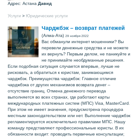
Адрес: Астана
Давид
Услуги
>
Юридические услуги
Чарджбэк – возврат платежей
(Алма-Ата)
29 ноября 2022
Вас обманули интернет мошенники? Вы
перевели денежные средства и не можете
их вернуть? Первым делом, не паникуйте и
не принимайте необдуманные решения.
Если подобная ситуация случается впервые, лучше не
рисковать, а обратиться к юристам, занимающимся
чарджбэк. Преимущества чарджбэк: Главное отличие
чарджбэка от других механизмов возврата денег –
отсутствие границ. Отмена денежного перевода
выполняется во всех странах, где работают карты
международных платежных систем (МПС) Visa, MasterCard.
При этом не имеет значения, предусмотрена процедура
местным законодательством или нет. Выполнение чарджбэк
регламентируется исключительно правилами МПС. Нашу
команду представляют профессиональные юристы. В их
обязанности входит: проводить первичные консультации;