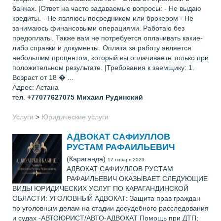
банках. |Ответ на часто задаваемые вопросы: - Не выдаю
кредиты. - Не являюсь посредником или брокером - Не
занимаюсь финансовыми операциями. Работаю без
предоплаты. Также вам не потребуется оплачивать какие-
либо справки и документы. Оплата за работу является
небольшим процентом, который вы оплачиваете только при
положительном результате. |Требования к заемщику: 1.
Возраст от 18 � ...
Адрес: Астана
тел.
+77077627075
Михаил Рудинский
Услуги
>
Юридические услуги
АДВОКАТ САФИУЛЛОВ
РУСТАМ РАФАИЛЬЕВИЧ
(Караганда)
17 января 2023
АДВОКАТ САФИУЛЛОВ РУСТАМ
РАФАИЛЬЕВИЧ ОКАЗЫВАЕТ СЛЕДУЮЩИЕ
ВИДЫ ЮРИДИЧЕСКИХ УСЛУГ ПО КАРАГАНДИНСКОЙ
ОБЛАСТИ: УГОЛОВНЫЙ АДВОКАТ: Защита прав граждан
по уголовным делам на стадии досудебного расследования
и судах -АВТОЮРИСТ/АВТО-АДВОКАТ Помощь при ДТП;