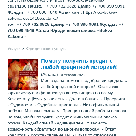
сопутствующие услуги. https://too-bukva-zakona-
cs614186.satu.kz/ +7 700 732 0828 Дамир +7 700 390 9091
Жулдыз +7 700 090 4848 Аблай сайт: https://too-bukva-
zakona-cs614186.satu.kz/
тел.
+7 700 732 0828 Дамир +7 700 390 9091 Жулдыз +7
700 090 4848 Аблай
Юридическая фирма «Bukva
Zakona»
Услуги
>
Юридические услуги
Помогу получить кредит с
любой кредитной историей!
(Астана)
10 февраля 2023
Моя задача помочь в одобрении кредита с
любой кредитной историей. Оказываю
юридическую и финансовую консультацию по всему
Казахстану. |Если у вас есть: - Долги в банках. - Просрочки.
- Судимости. - Судебные приставы. - Нет официальной
работы. Мы вам поможем. Принцип нашей работы основан
на том, чтобы получить кредит с минимальным риском
отказа. Каждый случай индивидуален. |У вас есть
возможность обратиться по многим вопросам: - Откат
кредитов. - Восстановление КИ. - Отказ от страховки в