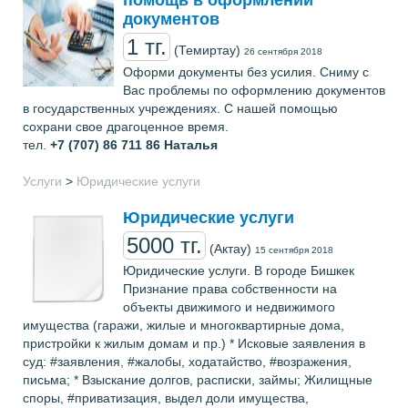
помощь в оформлении
документов
1 тг.
(Темиртау)
26 сентября 2018
Оформи документы без усилия. Сниму с
Вас проблемы по оформлению документов
в государственных учреждениях. С нашей помощью
сохрани свое драгоценное время.
тел.
+7 (707) 86 711 86
Наталья
Услуги
>
Юридические услуги
Юридические услуги
5000 тг.
(Актау)
15 сентября 2018
Юридические услуги. В городе Бишкек
Признание права собственности на
объекты движимого и недвижимого
имущества (гаражи, жилые и многоквартирные дома,
пристройки к жилым домам и пр.) * Исковые заявления в
суд: #заявления, #жалобы, ходатайство, #возражения,
письма; * Взыскание долгов, расписки, займы; Жилищные
споры, #приватизация, выдел доли имущества,