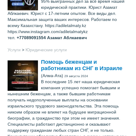
95% выигранных дел за всё время нашей
юридической практики. Юрист Азамат
Аблкаевич. Юрист с 17-летним опытом. Все виды дел.
Максимальная защита ваших интересов. Работаем по
всему Казахстану. https://adiletalmaty.kz
https://www.instagram.com/adiletalmatykz
тел.
+77089091554
Азамат Аблкаевич
Услуги
>
Юридические услуги
Помощь беженцам и
работникам из СНГ в Израиле
(Алма-Ата)
29 августа 2024
В последние 15 лет наша юридическая
компания успешно помогает бывшим и
нынешним беженцам, а также бывшим работникам
получать недополученные выплаты на основании
израильского трудового законодательства. Эта помощь
никоим образом не влияет на будущее миграционной
биографии, а гражданство при этом не имеет значения.
Специалисты работают дистанционно и оказывают
поддержку гражданам любых стран СНГ, и не только.