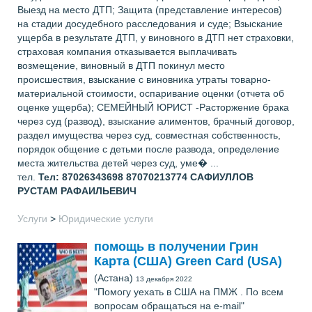
Выезд на место ДТП; Защита (представление интересов)
на стадии досудебного расследования и суде; Взыскание
ущерба в результате ДТП, у виновного в ДТП нет страховки,
страховая компания отказывается выплачивать
возмещение, виновный в ДТП покинул место
происшествия, взыскание с виновника утраты товарно-
материальной стоимости, оспаривание оценки (отчета об
оценке ущерба); СЕМЕЙНЫЙ ЮРИСТ -Расторжение брака
через суд (развод), взыскание алиментов, брачный договор,
раздел имущества через суд, совместная собственность,
порядок общение с детьми после развода, определение
места жительства детей через суд, уме� ...
тел.
Тел: 87026343698 87070213774
САФИУЛЛОВ
РУСТАМ РАФАИЛЬЕВИЧ
Услуги
>
Юридические услуги
помощь в получении Грин
Карта (США) Green Card (USA)
(Астана)
13 декабря 2022
"Помогу уехать в США на ПМЖ . По всем
вопросам обращаться на e-mail"