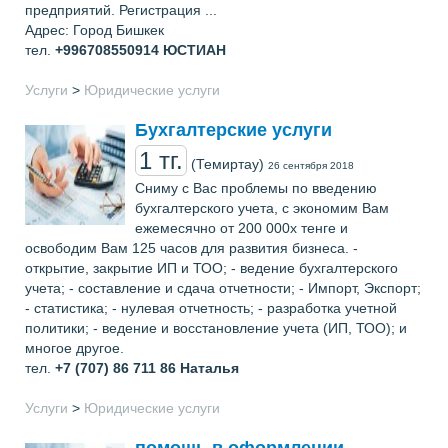
предприятий. Регистрация ...
Адрес: Город Бишкек
тел.
+996708550914
ЮСТИАН
Услуги
>
Юридические услуги
Бухгалтерские услуги
1 тг.
(Темиртау)
26 сентября 2018
Сниму с Вас проблемы по введению
бухгалтерского учета, с экономим Вам
ежемесячно от 200 000х тенге и
освободим Вам 125 часов для развития бизнеса. -
открытие, закрытие ИП и ТОО; - ведение бухгалтерского
учета; - составление и сдача отчетности; - Импорт, Экспорт;
- статистика; - нулевая отчетность; - разработка учетной
политики; - ведение и восстановление учета (ИП, ТОО); и
многое другое.
тел.
+7 (707) 86 711 86
Наталья
Услуги
>
Юридические услуги