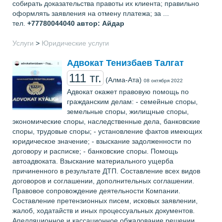
собирать доказательства правоты их клиента; правильно
оформлять заявления на отмену платежа; за ...
тел.
+77780044040
автор: Айдар
Услуги
>
Юридические услуги
Адвокат Тенизбаев Талгат
111 тг.
(Алма-Ата)
08 октября 2022
Адвокат окажет правовую помощь по
гражданским делам: - семейные споры,
земельные споры, жилищные споры,
экономические споры, наследственные дела, банковские
споры, трудовые споры; - установление фактов имеющих
юридическое значение; - взыскание задолженности по
договору и расписке; - банковские споры. Помощь
автоадвоката. Взыскание материального ущерба
причиненного в результате ДТП. Составление всех видов
договоров и соглашении, дополнительных соглашении.
Правовое сопровождение деятельности Компании.
Составление претензионных писем, исковых заявлении,
жалоб, ходатайств и иных процессуальных документов.
Апелляционное и кассационное обжалование решении