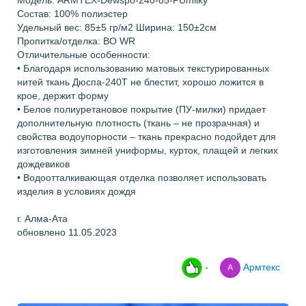
Модель: ARMTEX-Dewspo-240-85-PUmilky
Состав: 100% полиэстер
Удельный вес: 85±5 гр/м2 Ширина: 150±2см
Пропитка/отделка: ВО WR
Отличительные особенности:
• Благодаря использованию матовых текстурированных
нитей ткань Дюспа-240Т не блестит, хорошо ложится в
крое, держит форму
• Белое полиуретановое покрытие (ПУ-милки) придает
дополнительную плотность (ткань – не прозрачная) и
свойства водоупорности – ткань прекрасно подойдет для
изготовления зимней униформы, курток, плащей и легких
дождевиков
• Водоотталкивающая отделка позволяет использовать
изделия в условиях дождя
г. Алма-Ата
обновлено 11.05.2023
-
Армтекс