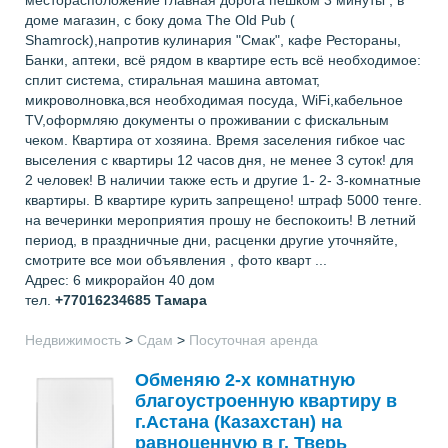
доме магазин, с боку дома The Old Pub (
Shamrock),напротив кулинария "Смак", кафе Рестораны,
Банки, аптеки, всё рядом в квартире есть всё необходимое:
сплит система, стиральная машина автомат,
микроволновка,вся необходимая посуда, WiFi,кабельное
TV,оформляю документы о проживании с фискальным
чеком. Квартира от хозяина. Время заселения гибкое час
выселения с квартиры 12 часов дня, не менее 3 суток! для
2 человек! В наличии также есть и другие 1- 2- 3-комнатные
квартиры. В квартире курить запрещено! штраф 5000 тенге.
на вечеринки мероприятия прошу не беспокоить! В летний
период, в праздничные дни, расценки другие уточняйте,
смотрите все мои объявления , фото кварт ...
Адрес: 6 микрорайон 40 дом
тел.
+77016234685
Тамара
Недвижимость
>
Сдам
>
Посуточная аренда
Обменяю 2-х комнатную
благоустроенную квартиру в
г.Астана (Казахстан) на
равноценную в г. Тверь