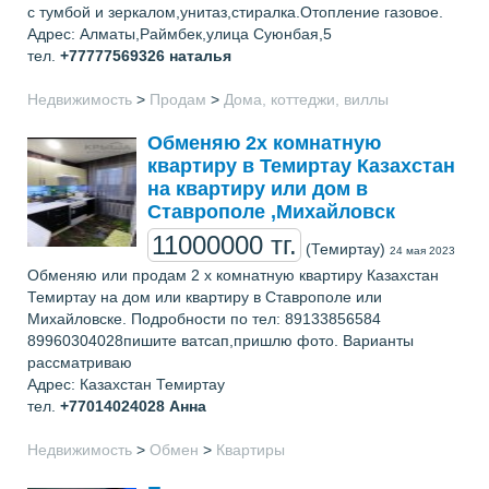
с тумбой и зеркалом,унитаз,стиралка.Отопление газовое.
Адрес: Алматы,Раймбек,улица Суюнбая,5
тел.
+77777569326
наталья
Недвижимость
>
Продам
>
Дома, коттеджи, виллы
Обменяю 2х комнатную
квартиру в Темиртау Казахстан
на квартиру или дом в
Ставрополе ,Михайловск
11000000 тг.
(Темиртау)
24 мая 2023
Обменяю или продам 2 х комнатную квартиру Казахстан
Темиртау на дом или квартиру в Ставрополе или
Михайловске. Подробности по тел: 89133856584
89960304028пишите ватсап,пришлю фото. Варианты
рассматриваю
Адрес: Казахстан Темиртау
тел.
+77014024028
Анна
Недвижимость
>
Обмен
>
Квартиры