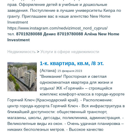
прав. Оформление детей в учебные и дошкольные
заведения. Поступление в лучшие университеты Кипра по
гранту. Приглашаем вас в наше агентство New Home
Investment
https://www.instagram.com/nedvizimost_nord_cyprus/
тел.
87019280088 Денис 87019780088 Алёна
New Home
Investment
Недвижимость
>
Услуги в сфере недвижимости
1-к. квартира, кв.м, /8 эт.
(Астана)
15 февраля 2023
"Внимание! Просторная и светлая
однокомнатная квартира для жизни и
отдыха! ЖК «Горячий» – строящийся
комплекс комфорт-класса в городе-курорте
Горячий Ключ (Краснодарский край). - Расположение:
центр города-курорта Горячий Ключ - Вся инфраструктура в
ближайшей доступности: общественный транспорт,
магазины, школы, дет.сады, поликлиника, администрация. -
Великолепные виды из окон. - Очень удачная планировка –
никаких бесполезных метров. - Высокое качество