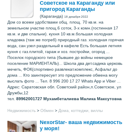
Советское на Караганду или
пригород Караганды
(Караганда)
18 декабря 2022
Дом со всеми удобствами общ. площ. 70 кв.м. на
земельном участке площ.6 соток, 3-х комн.(гостинная 17
кв.м. и две спальни). кухня 10 кв.м.большая холодная
кладовка (там же погреб) природный газ. холодная горячая
вода, сан.узел раздельный в кафеле Есть большая летняя
кухня с газ.плитой, гараж и хоз. постройки, огород ...
Поселок городского типа (бывшее до войны немецкое
поселение МАРИЕНТАЛЬ)... Школа два дет.садика церковь
мечеть, ФОК(спортивно развлекат.комплекс, Асфальт до
дома ... Кто заинтересует это предложение обмена могу
выслать фото ... Тел. 8 996 200 17 27 Whats App и Viber ...
Адрес: Саратовская обл. Советский район,п.Советское, ул
Дружбы,12
тел.
89962001727
Мухамбеталиева Малика Максутовна
Недвижимость
>
Обмен
>
Дома, коттеджи, виллы
NexorStar- ваша недвижимость
у моря!