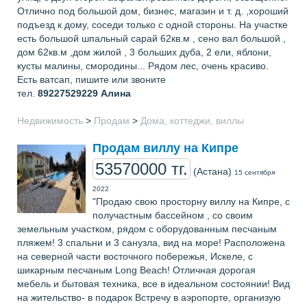
Отлично под большой дом, бизнес, магазин и т. д. ,хороший
подъезд к дому, соседи только с одной стороны. На участке
есть большой шпальный сарай 62кв.м , сено вал большой ,
дом 62кв.м ,дом жилой , 3 больших дуба, 2 ели, яблони,
кусты малины, смородины... Рядом лес, очень красиво.
Есть ватсап, пишите или звоните
тел.
89227529229
Алина
Недвижимость
>
Продам
>
Дома, коттеджи, виллы
Продам виллу на Кипре
53570000 тг.
(Астана)
15 сентября
2022
"Продаю свою просторну виллу на Кипре, с
получастным бассейном , со своим
земельным участком, рядом с оборудованным песчаным
пляжем! 3 спальни и 3 санузла, вид на море! Расположена
на северной части восточного побережья, Искеле, с
шикарным песчаным Long Beach! Отличная дорогая
мебель и бытовая техника, все в идеальном состоянии! Вид
на жительство- в подарок Встречу в аэропорте, организую