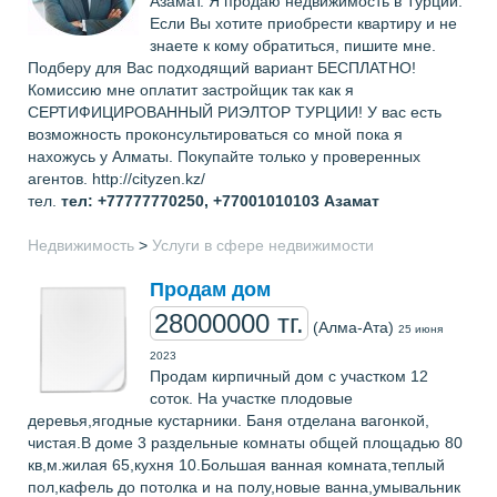
Азамат. Я продаю недвижимость в Турции.
Если Вы хотите приобрести квартиру и не
знаете к кому обратиться, пишите мне.
Подберу для Вас подходящий вариант БЕСПЛАТНО!
Комиссию мне оплатит застройщик так как я
СЕРТИФИЦИРОВАННЫЙ РИЭЛТОР ТУРЦИИ! У вас есть
возможность проконсультироваться со мной пока я
нахожусь у Алматы. Покупайте только у проверенных
агентов. http://cityzen.kz/
тел.
тел: +77777770250, +77001010103
Азамат
Недвижимость
>
Услуги в сфере недвижимости
Продам дом
28000000 тг.
(Алма-Ата)
25 июня
2023
Продам кирпичный дом с участком 12
соток. На участке плодовые
деревья,ягодные кустарники. Баня отделана вагонкой,
чистая.В доме 3 раздельные комнаты общей площадью 80
кв,м.жилая 65,кухня 10.Большая ванная комната,теплый
пол,кафель до потолка и на полу,новые ванна,умывальник