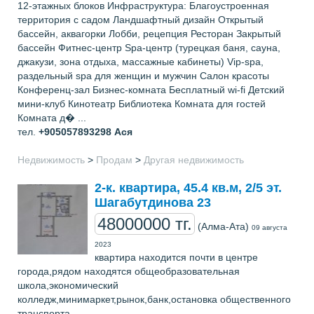
12-этажных блоков Инфраструктура: Благоустроенная
территория с садом Ландшафтный дизайн Открытый
бассейн, аквагорки Лобби, рецепция Ресторан Закрытый
бассейн Фитнес-центр Spa-центр (турецкая баня, сауна,
джакузи, зона отдыха, массажные кабинеты) Vip-spa,
раздельный spa для женщин и мужчин Салон красоты
Конференц-зал Бизнес-комната Бесплатный wi-fi Детский
мини-клуб Кинотеатр Библиотека Комната для гостей
Комната д� ...
тел.
+905057893298
Ася
Недвижимость
>
Продам
>
Другая недвижимость
2-к. квартира, 45.4 кв.м, 2/5 эт.
Шагабутдинова 23
48000000 тг.
(Алма-Ата)
09 августа
2023
квартира находится почти в центре
города,рядом находятся общеобразовательная
школа,экономический
колледж,минимаркет,рынок,банк,остановка общественного
транспорта.