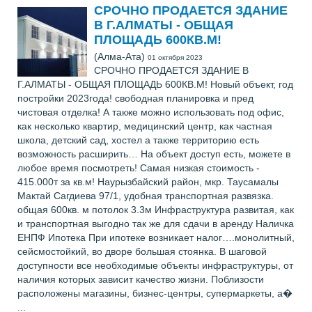
СРОЧНО ПРОДАЕТСЯ ЗДАНИЕ
В Г.АЛМАТЫ - ОБЩАЯ
ПЛОЩАДЬ 600КВ.М!
(Алма-Ата)
01 октября 2023
СРОЧНО ПРОДАЕТСЯ ЗДАНИЕ В
Г.АЛМАТЫ - ОБЩАЯ ПЛОЩАДЬ 600КВ.М! Новый объект, год
постройки 2023года! свободная планировка и пред
чистовая отделка! А также можно использовать под офис,
как несколько квартир, медицинский центр, как частная
школа, детский сад, хостел а также территорию есть
возможность расширить… На объект доступ есть, можете в
любое время посмотреть! Самая низкая стоимость -
415.000т за кв.м! Наурызбайский район, мкр. Таусамалы
Мактай Сагдиева 97/1, удобная транспортная развязка.
общая 600кв. м потолок 3.3м Инфраструктура развитая, как
и транспортная выгодно так же для сдачи в аренду Наличка
ЕНПФ Ипотека При ипотеке возникает налог….монолитный,
сейсмостойкий, во дворе большая стоянка. В шаговой
доступности все необходимые объекты инфраструктуры, от
наличия которых зависит качество жизни. Поблизости
расположены магазины, бизнес-центры, супермаркеты, а�
...