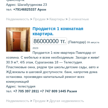
Адрес: Шагабутдинова 23
тел.
+79146825337
Арон
Недвижимость
>
Продам
>
Квартиры
>
2-комнатные
Продается 1 комнатная
квартира.
86000000 тг.
(Павлодар)
09 августа
2023
Продается 1-ком квартира Павлодар от
хозяина. С мебелью и всем необходимым. Заходи и живи!
30.9 м?, 4/5 этаж, Сураганова 18 — Телестудия.
Пластиковые окна, рядом три школы,детские сады, авто и
ЖД вокзалы в шаговой доступности. банк, напротив дома
остановка. произведен капитальный ремонт всех
коммуникаций
Адрес: телестудия
тел.
+7 705 397 2811 +7 747 809 1445
Разия
Недвижимость
>
Продам
>
Другая недвижимость