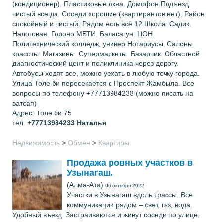
(кондиционер). Пластиковые окна. Домофон.Подъезд
чистый всегда. Соседи хорошие (квартирантов нет). Район
спокойный и чистый. Рядом есть всё 12 Школа. Садик.
Налоговая. Гороно.МБТИ. Баласагун. ЦОН.
Политехнический колледж, универ.Нотариусы. Салоны
красоты. Магазины. Супермаркеты. Базарчик. Областной
диагностический цент и поликлиника через дорогу.
Автобусы ходят все, можно уехать в любую точку города.
Улица Толе би пересекается с Проспект Жамбыла. Все
вопросы по телефону +77713984233 (можно писать на
ватсап)
Адрес: Толе би 75
тел.
+77713984233
Наталья
Недвижимость
>
Обмен
>
Квартиры
Продажа ровных участков в
Узынагаш.
(Алма-Ата)
06 октября 2022
Участки в Узынагаш вдоль трассы. Все
коммуникации рядом – свет, газ, вода.
Удобный въезд. Застраиваются и живут соседи по улице.