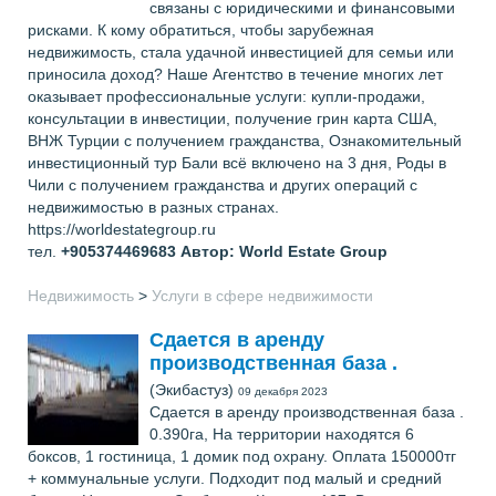
связаны с юридическими и финансовыми
рисками. К кому обратиться, чтобы зарубежная
недвижимость, стала удачной инвестицией для семьи или
приносила доход? Наше Агентство в течение многих лет
оказывает профессиональные услуги: купли-продажи,
консультации в инвестиции, получение грин карта США,
ВНЖ Турции с получением гражданства, Ознакомительный
инвестиционный тур Бали всё включено на 3 дня, Роды в
Чили с получением гражданства и других операций с
недвижимостью в разных странах.
https://worldestategroup.ru
тел.
+905374469683
Автор: World Estate Group
Недвижимость
>
Услуги в сфере недвижимости
Сдается в аренду
производственная база .
(Экибастуз)
09 декабря 2023
Сдается в аренду производственная база .
0.390га, На территории находятся 6
боксов, 1 гостиница, 1 домик под охрану. Оплата 150000тг
+ коммунальные услуги. Подходит под малый и средний