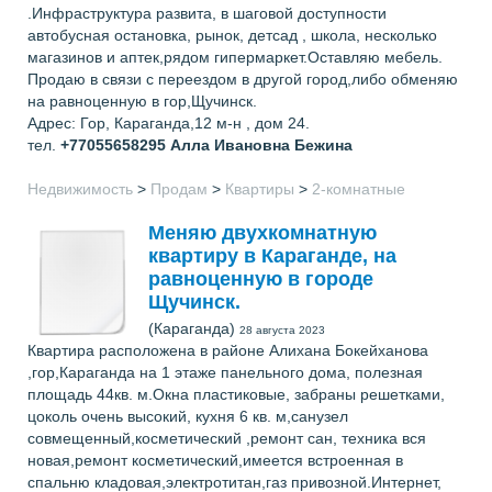
.Инфраструктура развита, в шаговой доступности
автобусная остановка, рынок, детсад , школа, несколько
магазинов и аптек,рядом гипермаркет.Оставляю мебель.
Продаю в связи с переездом в другой город,либо обменяю
на равноценную в гор,Щучинск.
Адрес: Гор, Караганда,12 м-н , дом 24.
тел.
+77055658295
Алла Ивановна Бежина
Недвижимость
>
Продам
>
Квартиры
>
2-комнатные
Меняю двухкомнатную
квартиру в Караганде, на
равноценную в городе
Щучинск.
(Караганда)
28 августа 2023
Квартира расположена в районе Алихана Бокейханова
,гор,Караганда на 1 этаже панельного дома, полезная
площадь 44кв. м.Окна пластиковые, забраны решетками,
цоколь очень высокий, кухня 6 кв. м,санузел
совмещенный,косметический ,ремонт сан, техника вся
новая,ремонт косметический,имеется встроенная в
спальню кладовая,электротитан,газ привозной.Интернет,