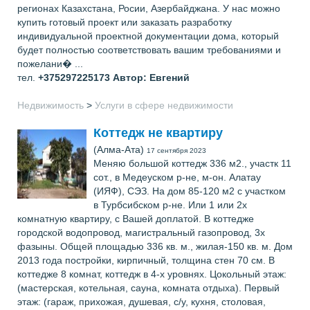
регионах Казахстана, Росии, Азербайджана. У нас можно
купить готовый проект или заказать разработку
индивидуальной проектной документации дома, который
будет полностью соответствовать вашим требованиями и
пожелани� ...
тел.
+375297225173
Автор: Евгений
Недвижимость
>
Услуги в сфере недвижимости
Коттедж не квартиру
(Алма-Ата)
17 сентября 2023
Меняю большой коттедж 336 м2., участк 11
сот., в Медеуском р-не, м-он. Алатау
(ИЯФ), СЭЗ. На дом 85-120 м2 с участком
в Турбсибском р-не. Или 1 или 2х
комнатную квартиру, с Вашей доплатой. В коттедже
городской водопровод, магистральный газопровод, 3х
фазыны. Общей площадью 336 кв. м., жилая-150 кв. м. Дом
2013 года постройки, кирпичный, толщина стен 70 см. В
коттедже 8 комнат, коттедж в 4-х уровнях. Цокольный этаж:
(мастерская, котельная, сауна, комната отдыха). Первый
этаж: (гараж, прихожая, душевая, с/у, кухня, столовая,