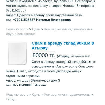
бизнес Находится г Экибастуз, Кунаева 127. Все вопросы
можно задать по телефону и вацап. Наталья Викторовна
87011528887
Адрес: Сдается в аренду производственная база .
тел.
+77011528887
Наталья Викторовна
Недвижимость
>
Сдам
>
Коммерческая недвижимость
>
Другие помещения
Сдам в аренду склад 90кв.м в
Атырау
80000 тг.
(Атырау)
08 декабря 2023
Сдам в аренду холодный склад 90кв.м. с
освещением в г.Атырау возле большого
рынка. Склад находится в моем дворе где живу с
отдельными воротами.
Адрес: ул.Шара Жиенкулова дом 3
тел.
87713430000
Исатай
Недвижимость
>
Сдам
>
Коммерческая недвижимость
>
Склад