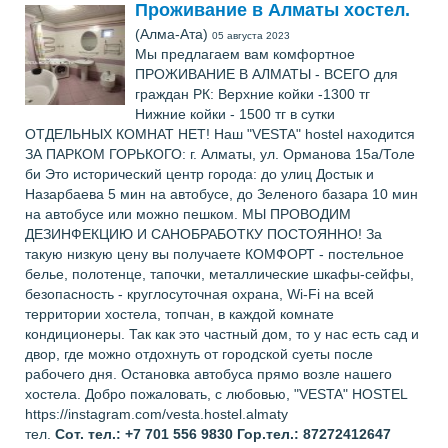
Проживание в Алматы хостел.
(Алма-Ата)
05 августа 2023
Мы предлагаем вам комфортное
ПРОЖИВАНИЕ В АЛМАТЫ - ВСЕГО для
граждан РК: Верхние койки -1300 тг
Нижние койки - 1500 тг в сутки
ОТДЕЛЬНЫХ КОМНАТ НЕТ! Наш "VESTA" hostel находится
ЗА ПАРКОМ ГОРЬКОГО: г. Алматы, ул. Орманова 15а/Толе
би Это исторический центр города: до улиц Достык и
Назарбаева 5 мин на автобусе, до Зеленого базара 10 мин
на автобусе или можно пешком. МЫ ПРОВОДИМ
ДЕЗИНФЕКЦИЮ И САНОБРАБОТКУ ПОСТОЯННО! За
такую низкую цену вы получаете КОМФОРТ - постельное
белье, полотенце, тапочки, металлические шкафы-сейфы,
безопасность - круглосуточная охрана, Wi-Fi на всей
территории хостела, топчан, в каждой комнате
кондиционеры. Так как это частный дом, то у нас есть сад и
двор, где можно отдохнуть от городской суеты после
рабочего дня. Остановка автобуса прямо возле нашего
хостела. Добро пожаловать, с любовью, "VESTA" HOSTEL
https://instagram.com/vesta.hostel.almaty
тел.
Сот. тел.: +7 701 556 9830 Гор.тел.: 87272412647