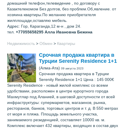
домашний телефон,телевидение , по договору с
Казактелекомом Без долгов, без проблем.Об,явление. от
хозяина квартиры.По желанию приобретателя
жилплощади,оставляю мебель.
Адрес: Гор, Караганда,12 м-н , дом 24.
тел.
+77055658295
Алла Ивановна Бежина
Недвижимость
>
Обмен
>
Квартиры
Срочная продажа квартира в
Турции Serenity Residence 1+1
(Алма-Ата)
09 августа 2023
Срочная продажа квартира в Турции
Serenity Residence 1+1 Цена : 145 000€
Serenity Residence - новый жилой комплекс со всеми
удобствами, расположен в центре курортного города
Махмутлар под Аланией, в шаговой доступности от всей
инфраструктуры: супермаркетов, магазинов, рынка,
ресторанов, банков, торговых центров и т. д. В 550 метрах
от моря и пляжа. Площадь земельного участка,
занимаемого резиденцией, составляет 10000 кв. м.
Комплекс включает 432 квартиры, входящих в состав двух