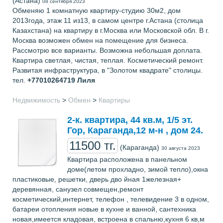
(Астана)
08 сентября 2023
Обменяю 1 комнатную квартиру-студию 30м2, дом
2013года, этаж 11 из13, в самом центре г.Астана (столица
Казахстана) на квартиру в г.Москва или Московской обл. В г.
Москва возможен обмен на помещение для бизнеса.
Рассмотрю все варианты. Возможна небольшая доплата.
Квартира светлая, чистая, теплая. Косметический ремонт.
Развитая инфраструктура, в "Золотом квадрате" столицы.
тел.
+77010264719
Лиля
Недвижимость
>
Обмен
>
Квартиры
2-к. квартира, 44 кв.м, 1/5 эт.
Гор, Караганда,12 м-н , дом 24.
11500 тг.
(Караганда)
30 августа 2023
Квартира расположена в панельном
доме(летом прохладно, зимой тепло),окна
пластиковые, решетки, дверь дво йная 1железная+
деревянная, санузел совмещен,ремонт
косметический,интернет, телефон , телевидение 3 в одном,
батареи отопления новые в кухне и ванной, сантехника
новая,имеется кладовая, встроена в спальню,кухня 6 кв,м