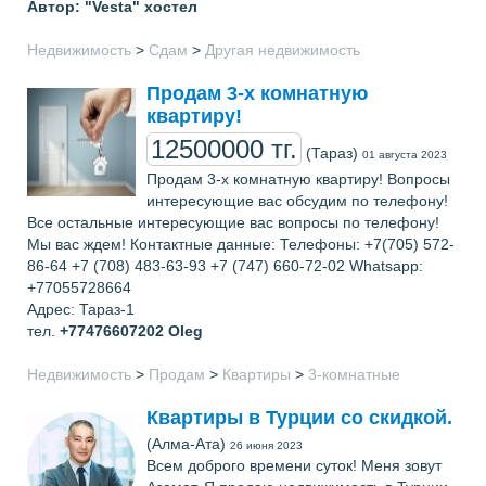
Автор: "Vesta" хостел
Недвижимость
>
Сдам
>
Другая недвижимость
Продам 3-х комнатную
квартиру!
12500000 тг.
(Тараз)
01 августа 2023
Продам 3-х комнатную квартиру! Вопросы
интересующие вас обсудим по телефону!
Все остальные интересующие вас вопросы по телефону!
Мы вас ждем! Контактные данные: Телефоны: +7(705) 572-
86-64 +7 (708) 483-63-93 +7 (747) 660-72-02 Whatsapp:
+77055728664
Адрес: Тараз-1
тел.
+77476607202
Oleg
Недвижимость
>
Продам
>
Квартиры
>
3-комнатные
Квартиры в Турции со скидкой.
(Алма-Ата)
26 июня 2023
Всем доброго времени суток! Меня зовут