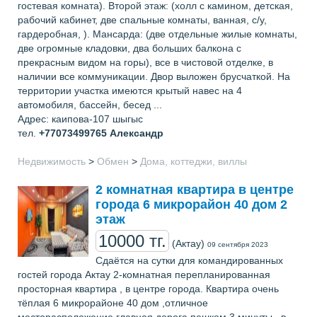
гостевая комната). Второй этаж: (холл с камином, детская,
рабочий кабинет, две спальные комнаты, ванная, с/у,
гардеробная, ). Мансарда: (две отдельные жилые комнаты,
две огромные кладовки, два больших балкона с
прекрасным видом на горы), все в чистовой отделке, в
наличии все коммуникации. Двор выложен брусчаткой. На
территории участка имеются крытый навес на 4
автомобиля, бассейн, бесед ...
Адрес: каипова-107 шыгыс
тел.
+77073499765
Александр
Недвижимость
>
Обмен
>
Дома, коттеджи, виллы
2 комнатная квартира в центре
города 6 микрорайон 40 дом 2
этаж
10000 тг.
(Актау)
09 сентября 2023
Сдаётся на сутки для командированных
гостей города Актау 2-комнатная перепланированная
просторная квартира , в центре города. Квартира очень
тёплая 6 микрорайоне 40 дом ,отличное
месторасположение главная дорога пешком 3 минуты , в