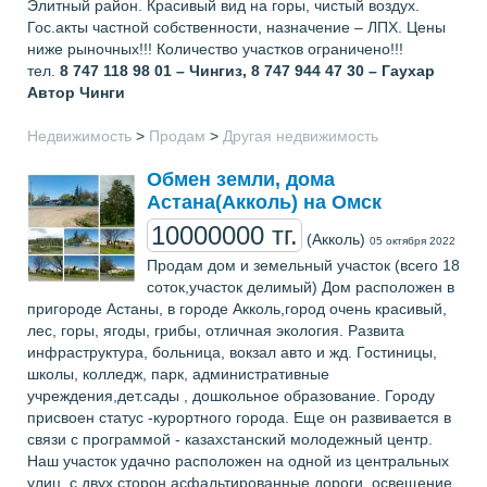
Элитный район. Красивый вид на горы, чистый воздух.
Гос.акты частной собственности, назначение – ЛПХ. Цены
ниже рыночных!!! Количество участков ограничено!!!
тел.
8 747 118 98 01 – Чингиз, 8 747 944 47 30 – Гаухар
Автор Чинги
Недвижимость
>
Продам
>
Другая недвижимость
Обмен земли, дома
Астана(Акколь) на Омск
10000000 тг.
(Акколь)
05 октября 2022
Продам дом и земельный участок (всего 18
соток,участок делимый) Дом расположен в
пригороде Астаны, в городе Акколь,город очень красивый,
лес, горы, ягоды, грибы, отличная экология. Развита
инфраструктура, больница, вокзал авто и жд. Гостиницы,
школы, колледж, парк, административные
учреждения,дет.сады , дошкольное образование. Городу
присвоен статус -курортного города. Еще он развивается в
связи с программой - казахстанский молодежный центр.
Наш участок удачно расположен на одной из центральных
улиц, с двух сторон асфальтированные дороги, освещение.