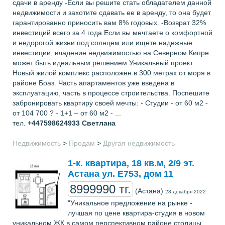
сдачи в аренду -Если вы решите стать обладателем данной
недвижимости и захотите сдавать ее в аренду, то она будет
гарантированно приносить вам 8% годовых. -Возврат 32%
инвестиций всего за 4 года Если вы мечтаете о комфортной
и недорогой жизни под солнцем или ищете надежные
инвестиции, владение недвижимостью на Северном Кипре
может быть идеальным решением Уникальный проект
Новый жилой комплекс расположен в 300 метрах от моря в
районе Боаз. Часть апартаментов уже введена в
эксплуатацию, часть в процессе строительства. Поспешите
забронировать квартиру своей мечты: - Студии - от 60 м2 -
от 104 700 ? - 1+1 – от 60 м2 - ...
тел.
+447598624933
Светлана
Недвижимость
>
Продам
>
Другая недвижимость
1-к. квартира, 18 кв.м, 2/9 эт.
Астана ул. Е753, дом 11
8999990 тг.
(Астана)
28 декабря 2022
"Уникальное предложение на рынке -
лучшая по цене квартира-студия в новом
уникальном ЖК в самом перспективном районе столицы.