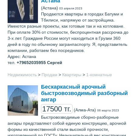
Астана
(Астана)
03 апреля 2023
Продаются квартиры в городах Батуми и
Тбилиси, напрямую от застройщика.
Имеются разные проекты, как готовые так и на котловане.
При оплате 30% от стоимости, беспроцентная рассрочка до
3-х лет. Граждане России могут находиться в Грузии 360
дней в году по обычному загранпаспорту. Я, представитель
компании, работаем без посредников.
Адрес: Астана
тел.
+79652035955
Сергей
Недвижимость
>
Продам
>
Квартиры
>
1-комнатные
Бескаркасный арочный
быстровозводимый разборный
ангар
17500 тг.
(Алма-Ата)
06 марта 2023
Быстровозводимые сборно-разборные
ангары представляют собой единую конструкцию, арочной
формы из качественной стали высокой прочности,
изготовленной по ГОСТу. Незначительный вес конструкции