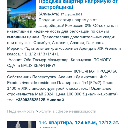
Продажа квартир напрямую от
застройщика!
(Алма-Ата)
27 апреля 2023
Продажа квартир напрямую от
застройщика! Комиссия-0% -Объекты для
инвестиций и недвижимость для релокации по самым
выгодным ценам. Предоставляю дополнительные скидки
при покупке. -Стамбул, Анталия, Алания, Газипаша,
Мерсин. -*Длительная-краткосрочная Аренда в ЖК Premium
класса. * 1+1/ 2+1/ 3+1/ 4+1
-Алания.Оба.Тосмур.Махмутлар. Каргыджак -ПОМОГУ
СДАТЬ ВАШУ КВАРТИРУ!
————————————————- !!СРОЧНАЯ ПРОДАЖА
Собственник.Переуступка. Алания «Демирташ». ЖК:
Exodus riverside residence Планировка: 1+1(52м2) Пляж:
1400 м ЖК с инфраструктурой класса люкс! Окончание
строительства Май 2024. Цена 100.000 €.(наличка,крипта)
тел.
+380935825125
Николай
Недвижимость
>
Услуги в сфере недвижимости
1-к. квартира, 124 кв.м, 12/12 эт.